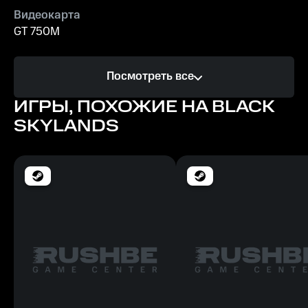
Видеокарта
GT 750M
Процессор
Посмотреть все
Intel i3 2125 3.30 GHz or later
ИГРЫ, ПОХОЖИЕ НА BLACK
Память
SKYLANDS
4 GB ОЗУ