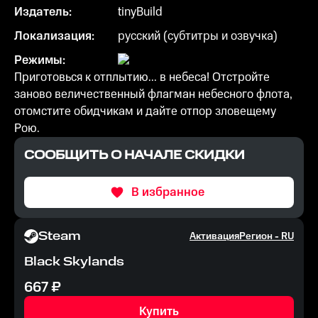
Издатель:
tinyBuild
Локализация:
русский (субтитры и озвучка)
Режимы:
Приготовься к отплытию... в небеса! Отстройте
заново величественный флагман небесного флота,
отомстите обидчикам и дайте отпор зловещему
Рою.
СООБЩИТЬ О НАЧАЛЕ СКИДКИ
В избранное
Steam
Активация
Регион -
RU
Black Skylands
667
₽
Купить