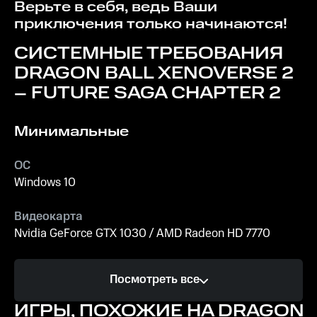
Верьте в себя, ведь Ваши
приключения только начинаются!
СИСТЕМНЫЕ ТРЕБОВАНИЯ
DRAGON BALL XENOVERSE 2
– FUTURE SAGA CHAPTER 2
Минимальные
ОС
Windows 10
Видеокарта
Nvidia GeForce GTX 1030 / AMD Radeon HD 7770
Процессор
Посмотреть все
Intel Core i5-3570 / AMD Ryzen 5 1600
ИГРЫ, ПОХОЖИЕ НА DRAGON