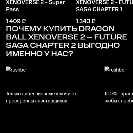
XENOVERSE 2 - Super
XENOVERSE 2 - FUT
4 ГБ ОЗУ
Pass
SAGA CHAPTER 1
Место на диске
1 409
₽
1 343
₽
2 ГБ
ПОЧЕМУ КУПИТЬ
DRAGON
BALL XENOVERSE 2 – FUTURE
SAGA CHAPTER 2
ВЫГОДНО
ИМЕННО У НАС?
Только лицензионные ключи от
100% гарант
проверенных поставщиков
любых пробл