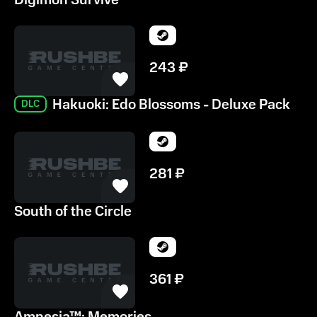
243
₽
Hakuoki: Edo Blossoms - Deluxe Pack
DLC
281
₽
South of the Circle
361
₽