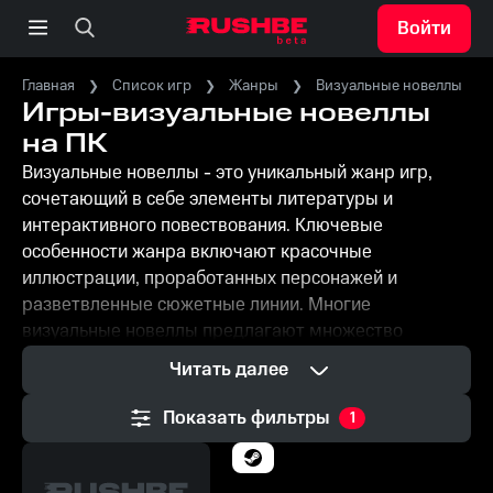
Войти
Главная
Список игр
Жанры
Визуальные новеллы
Игры-визуальные новеллы
на ПК
Визуальные новеллы - это уникальный жанр игр,
сочетающий в себе элементы литературы и
интерактивного повествования. Ключевые
особенности жанра включают красочные
иллюстрации, проработанных персонажей и
разветвленные сюжетные линии. Многие
визуальные новеллы предлагают множество
концовок, что повышает реиграбельность.
Читать далее
Популярные представители жанра демонстрируют,
как визуальные новеллы могут затрагивать глубокие
Показать фильтры
1
темы и эмоционально вовлекать игроков. Этот жанр
особенно популярен среди любителей аниме и
манги, но находит поклонников и среди широкой