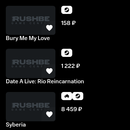
158
₽
Bury Me My Love
1 222
₽
Date A Live: Rio Reincarnation
8 459
₽
Syberia