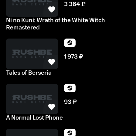
3 364
₽
аудитории, ценящей качественные истории в играх.
Ni no Kuni: Wrath of the White Witch
Remastered
1 973
₽
Tales of Berseria
93
₽
A Normal Lost Phone