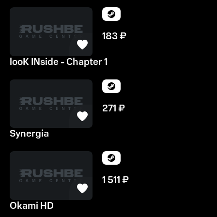
183
₽
looK INside - Chapter 1
271
₽
Synergia
1 511
₽
Okami HD