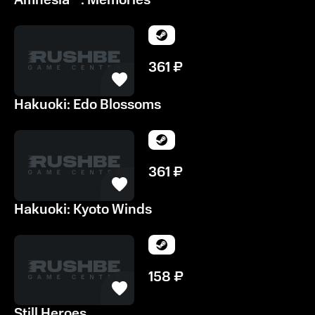
Amnesia™: Memories
361
₽
Hakuoki: Edo Blossoms
361
₽
Hakuoki: Kyoto Winds
158
₽
Still Heroes