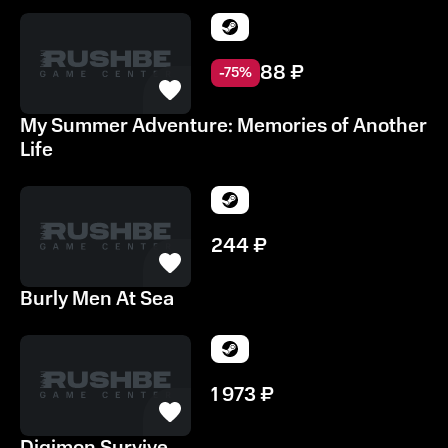
88
₽
-
75
%
My Summer Adventure: Memories of Another
Life
244
₽
Burly Men At Sea
1 973
₽
Digimon Survive