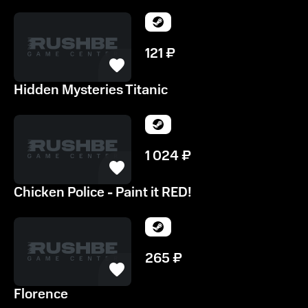
121
₽
Hidden Mysteries Titanic
1 024
₽
Chicken Police - Paint it RED!
265
₽
Florence