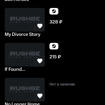
328
₽
My Divorce Story
215
₽
If Found...
Нет в наличии
No Longer Home