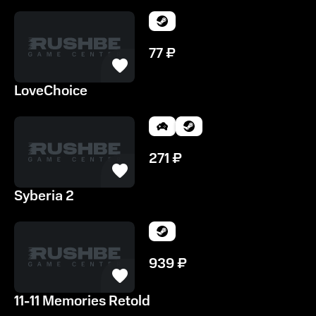
77
₽
LoveChoice
271
₽
Syberia 2
939
₽
11-11 Memories Retold