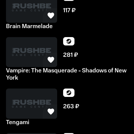
117
₽
Brain Marmelade
281
₽
Vampire: The Masquerade - Shadows of New
York
263
₽
Tengami