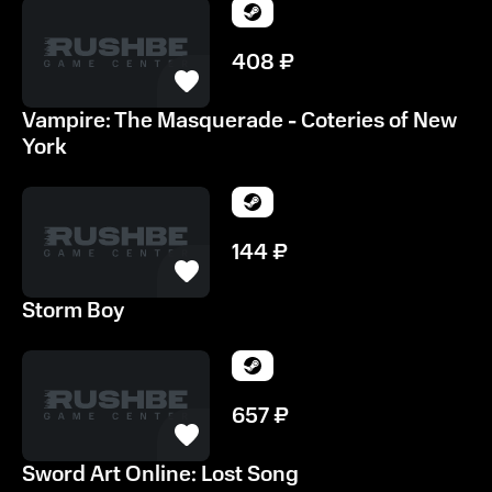
408
₽
Vampire: The Masquerade - Coteries of New
York
144
₽
Storm Boy
657
₽
Sword Art Online: Lost Song