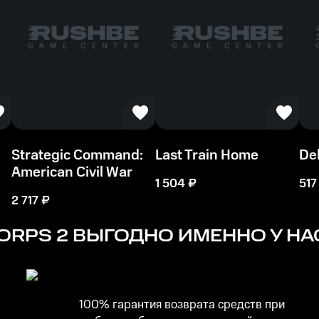
Strategic Command:
Last Train Home
Del
American Civil War
1 504
₽
517
2 717
₽
ORPS 2
ВЫГОДНО ИМЕННО У НА
100% гарантия возврата средств при