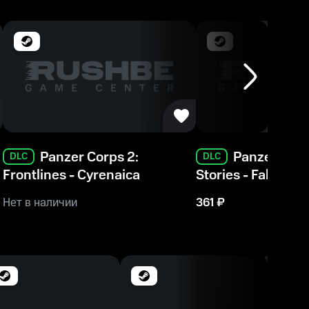
Panzer Corps 2:
Panzer Corp
DLC
DLC
Frontlines - Cyrenaica
Stories - Fall of P
Нет в наличии
361
₽