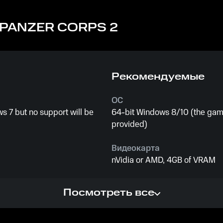
PANZER CORPS 2
Рекомендуемые
ОС
 7 but no support will be
64-bit Windows 8/10 (the game
provided)
Видеокарта
nVidia or AMD, 4GB of VRAM
Процессор
Посмотреть все
4-bit processor and operating
Intel or AMD, Dual Core or bet
system)