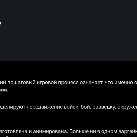
2
окий пошаговый игровой процесс означает, что именно 
ний.
елируют передвижение войск, бой, разведку, окружен
зготовлена и анимирована. Больше ни в одном варгейм