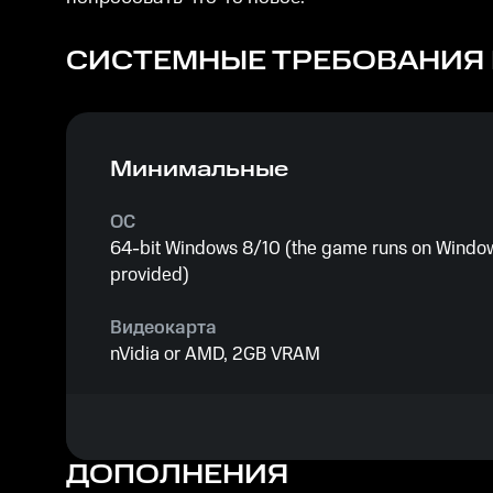
СИСТЕМНЫЕ ТРЕБОВАНИЯ
Минимальные
ОС
64-bit Windows 8/10 (the game runs on Windows
provided)
Видеокарта
nVidia or AMD, 2GB VRAM
Процессор
Intel or AMD, Dual Core or better (Requires a 6
system)
ДОПОЛНЕНИЯ