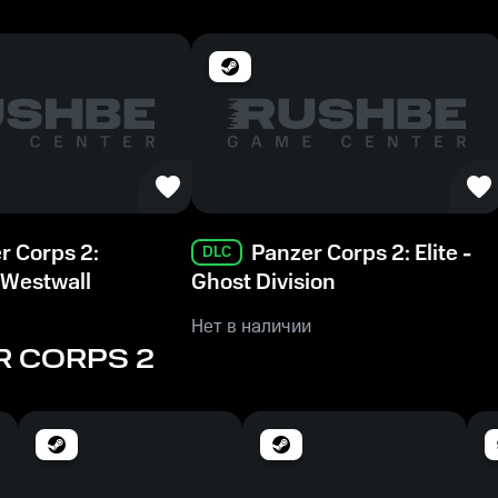
Память
8 GB ОЗУ
Место на диске
12 GB
r Corps 2:
Panzer Corps 2: Elite -
DLC
- Westwall
Ghost Division
Нет в наличии
R CORPS 2