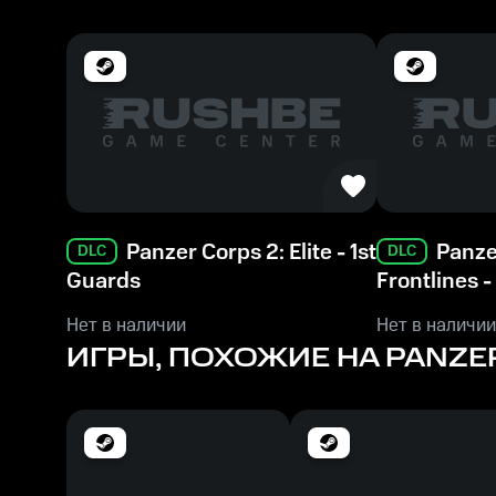
Память
8 GB ОЗУ
Место на диске
12 GB
Panzer Corps 2: Elite - 1st
Panze
DLC
DLC
Guards
Frontlines 
Нет в наличии
Нет в наличии
ИГРЫ, ПОХОЖИЕ НА PANZE