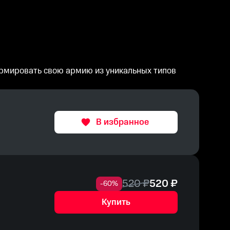
ормировать свою армию из уникальных типов
В избранное
520
₽
520
₽
-
60
%
Купить