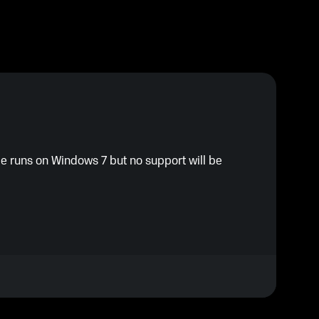
 runs on Windows 7 but no support will be
ter (Requires a 64-bit processor and operating