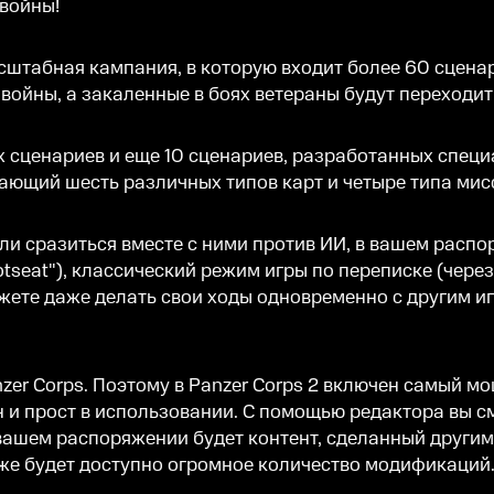
войны!
асштабная кампания, в которую входит более 60 сцена
ойны, а закаленные в боях ветераны будут переходить
х сценариев и еще 10 сценариев, разработанных специ
ющий шесть различных типов карт и четыре типа мис
или сразиться вместе с ними против ИИ, в вашем расп
tseat"), классический режим игры по переписке (через
ете даже делать свои ходы одновременно с другим и
zer Corps. Поэтому в Panzer Corps 2 включен самый м
ен и прост в использовании. С помощью редактора вы 
вашем распоряжении будет контент, сделанный другими
оже будет доступно огромное количество модификаций.