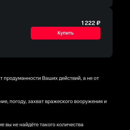
1 222
₽
Купить
от продуманности Ваших действий, а не от
ие, погоду, захват вражеского вооружения и
е вы не найдёте такого количества