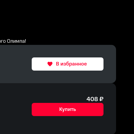
ого Олимпа!
В избранное
408
₽
Купить