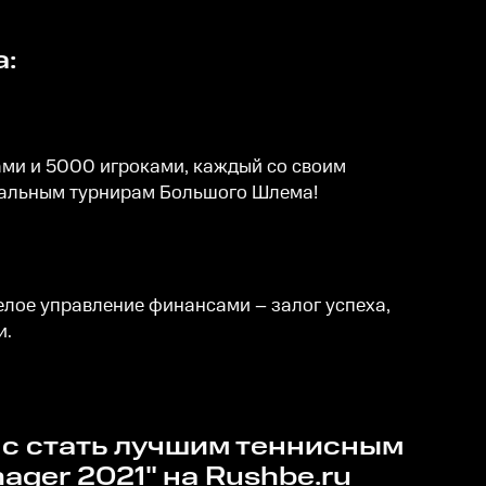
а:
ами и 5000 игроками, каждый со своим
нальным турнирам Большого Шлема!
лое управление финансами – залог успеха,
и.
ager 2021" на
Rushbe.ru