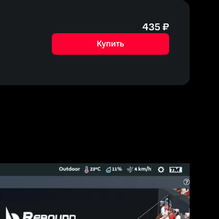
435
₽
Купить