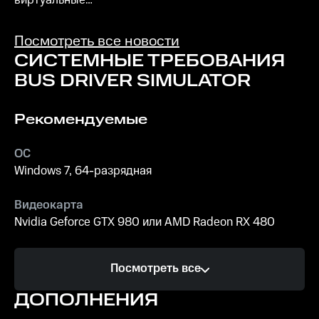
виртуальные
Вам помогут
миры и
транспортные
примерять на
симуляторы:
Посмотреть все новости
себя новые
садитесь за руль
СИСТЕМНЫЕ ТРЕБОВАНИЯ
роли? Тогда эта
и отправляйтесь
BUS DRIVER SIMULATOR
подборка для
по живописному
вас!
маршруту.
Рекомендуемые
ОС
Windows 7, 64-разрядная
Видеокарта
Nvidia Geforce GTX 980 или AMD Radeon RX 480
Процессор
Посмотреть все
Intel Core i5 3470, 3.2 ГгЦ, AMD FX 812, 3.9 ГгЦ
ДОПОЛНЕНИЯ
Память