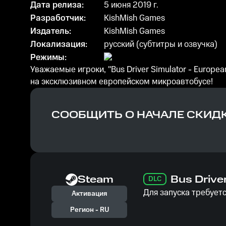
Дата релиза:
5 июня 2019 г.
Разработчик:
KishMish Games
Издатель:
KishMish Games
Локализация:
русский (субтитры и озвучка)
Режимы:
Уважаемые игроки, "Bus Driver Simulator - Europ
на эксклюзивном европейском микроавтобусе!
СООБЩИТЬ О НАЧАЛЕ СКИД
Steam
Bus Drive
DLC
Для запуска требуетс
Активация
Регион -
RU