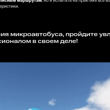
вописным маршрутам
, но и испытать на практике все 
еристики.
ионалом в своем деле!